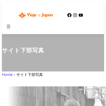
内
容
Facebook
Instagram
YouTube
を
ス
キ
ッ
プ
サイト下部写真
Home
›
サイト下部写真