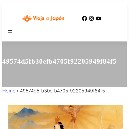
内
容
Facebook
Instagram
YouTube
を
ス
キ
ッ
プ
49574d5fb30efb4705f92205949f84f5
Home
›
49574d5fb30efb4705f92205949f84f5