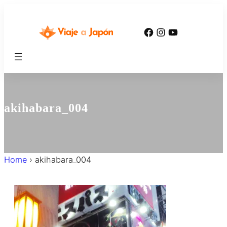
内
容
Facebook
Instagram
YouTube
を
ス
キ
ッ
プ
akihabara_004
Home
›
akihabara_004