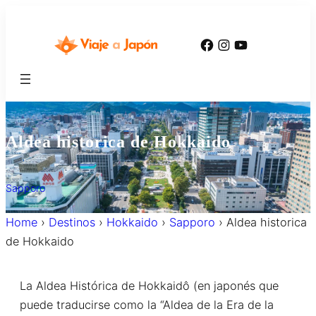
内
容
Facebook
Instagram
YouTube
を
ス
キ
ッ
プ
Aldea historica de Hokkaido
Sapporo
Home
›
Destinos
›
Hokkaido
›
Sapporo
›
Aldea historica
de Hokkaido
La Aldea Histórica de Hokkaidô (en japonés que
puede traducirse como la “Aldea de la Era de la