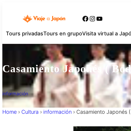
内
容
Facebook
Instagram
YouTube
を
ス
Tours privadas
Tours en grupo
Visita virtual a Jap
キ
ッ
プ
Casamiento Japonés ( Bod
información
Home
›
Cultura
›
información
›
Casamiento Japonés (