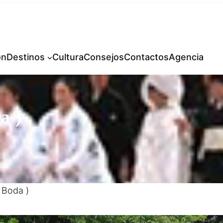
ón
Destinos
Cultura
Consejos
Contactos
Agencia
a )
 Boda )