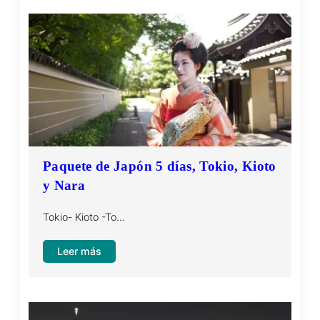
tour
5
dias
Paquete de Japón 5 días, Tokio, Kioto
y Nara
Tokio- Kioto -To…
:
Leer más
Paquete
de
Japón
5