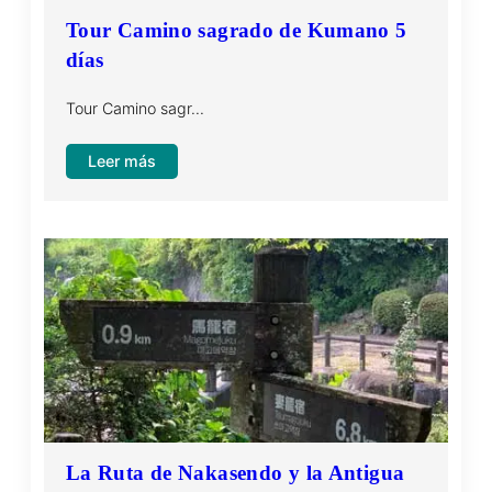
Tour Camino sagrado de Kumano 5
días
Tour Camino sagr…
:
Leer más
Tour
Camino
sagrado
de
Kumano
5
días
La Ruta de Nakasendo y la Antigua