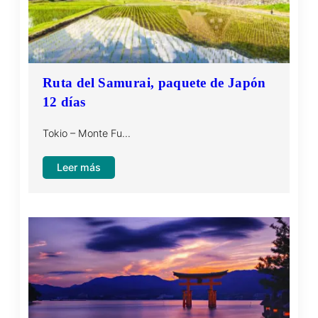
Ruta del Samurai, paquete de Japón
12 días
Tokio – Monte Fu…
:
Leer más
Ruta
del
Samurai,
paquete
de
Japón
12
días