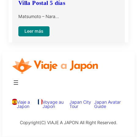
Villa Postal 5 días
Matsumoto – Nara…
:
Leer más
La
Ruta
de
Nakasendo
y
la
Antigua
Villa
Postal
Viaje a
Voyage au
Japan City
Japan Avatar
5
Japon
Japon
Tour
Guide
días
Copyright(C) VIAJE A JAPON All Right Reserved.