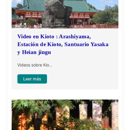
Video en Kioto : Arashiyama,
Estación de Kioto, Santuario Yasaka
y Heian jingu
Videos sobre Kio…
:
Leer más
Video
en
Kioto
:
Arashiyama,
Estación
de