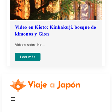
Kioto,
Santuario
Yasaka
y
Video en Kioto: Kinkakuji, bosque de
Heian
kimonos y Gion
jingu
Videos sobre Kio…
:
Leer más
Video
en
Kioto:
Kinkakuji,
bosque
de
kimonos
y
Gion