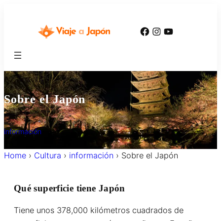
内
容
Facebook
Instagram
YouTube
を
ス
キ
ッ
プ
Sobre el Japón
información
Home
›
Cultura
›
información
›
Sobre el Japón
Qué superficie tiene Japón
Tiene unos 378,000 kilómetros cuadrados de