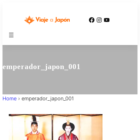
内
容
Facebook
Instagram
YouTube
を
ス
キ
ッ
プ
emperador_japon_001
Home
›
emperador_japon_001