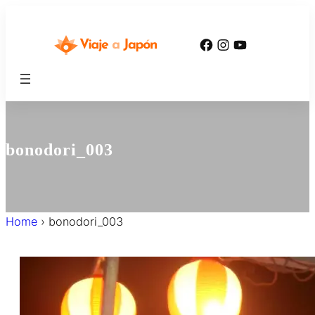
内
容
Facebook
Instagram
YouTube
を
ス
キ
ッ
プ
bonodori_003
Home
›
bonodori_003