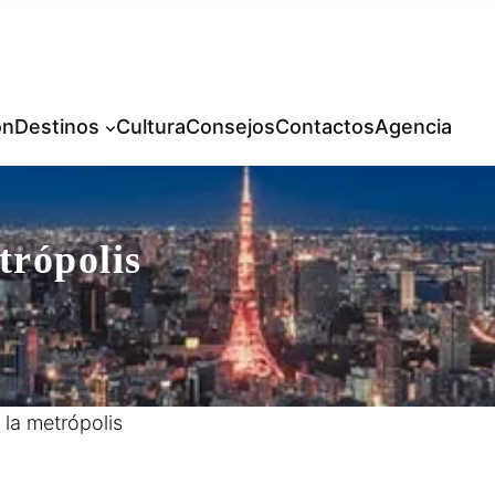
ón
Destinos
Cultura
Consejos
Contactos
Agencia
trópolis
e la metrópolis