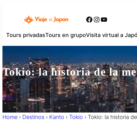
内
容
Facebook
Instagram
YouTube
を
ス
Tours privadas
Tours en grupo
Visita virtual a Jap
キ
ッ
プ
Tokio: la historia de la me
Tokio
Home
›
Destinos
›
Kanto
›
Tokio
›
Tokio: la historia d