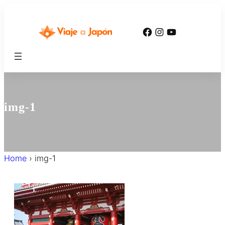
内
容
Facebook
Instagram
YouTube
を
ス
キ
ッ
プ
img-1
Home
›
img-1