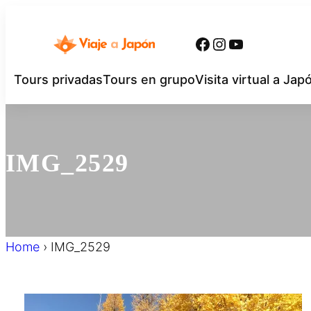
内
容
Facebook
Instagram
YouTube
を
ス
Tours privadas
Tours en grupo
Visita virtual a Jap
キ
ッ
プ
IMG_2529
Home
›
IMG_2529