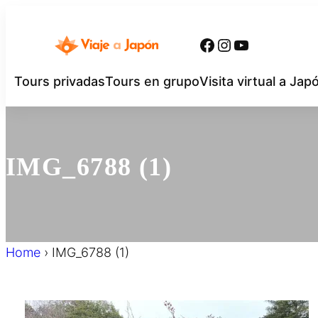
内
容
Facebook
Instagram
YouTube
を
ス
Tours privadas
Tours en grupo
Visita virtual a Jap
キ
ッ
プ
IMG_6788 (1)
Home
›
IMG_6788 (1)