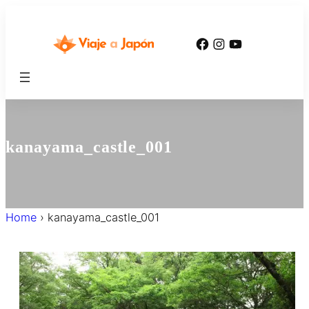
内
容
Facebook
Instagram
YouTube
を
ス
キ
ッ
プ
kanayama_castle_001
Home
›
kanayama_castle_001