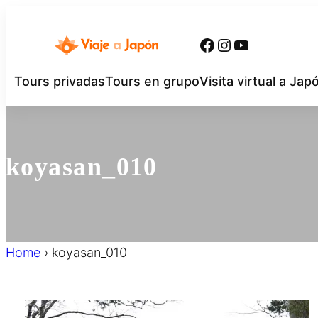
内
容
Facebook
Instagram
YouTube
を
ス
Tours privadas
Tours en grupo
Visita virtual a Jap
キ
ッ
プ
koyasan_010
Home
›
koyasan_010