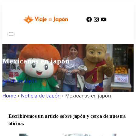
内
容
Facebook
Instagram
YouTube
を
ス
キ
ッ
プ
Mexicanas en japón
Noticia de Japón
Home
›
Noticia de Japón
›
Mexicanas en japón
Escribiremos un articlo sobre japón y cerca de nuestra
oficina.