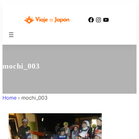
内
容
Facebook
Instagram
YouTube
を
ス
キ
ッ
プ
mochi_003
Home
›
mochi_003