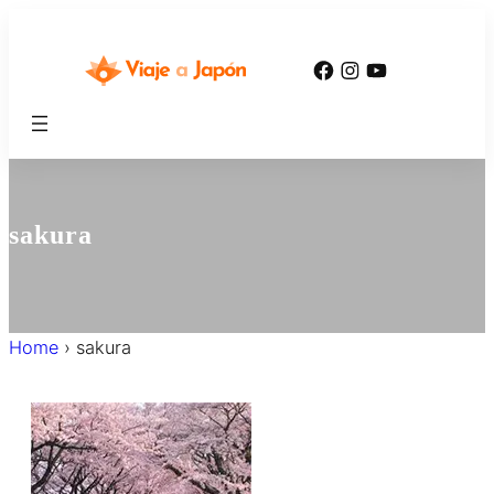
内
容
Facebook
Instagram
YouTube
を
ス
キ
ッ
プ
sakura
Home
›
sakura