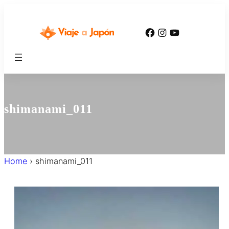
内
容
Facebook
Instagram
YouTube
を
ス
キ
ッ
プ
shimanami_011
Home
›
shimanami_011