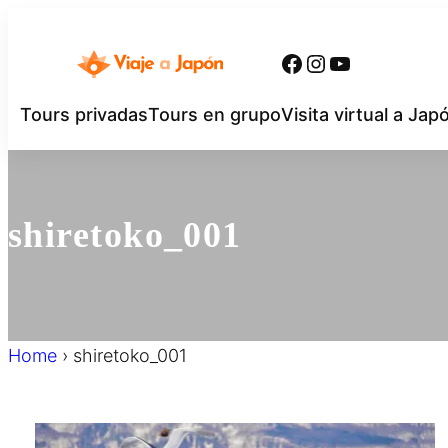
内
容
Facebook
Instagram
YouTube
を
ス
Tours privadas
Tours en grupo
Visita virtual a Jap
キ
ッ
プ
shiretoko_001
Home
›
shiretoko_001