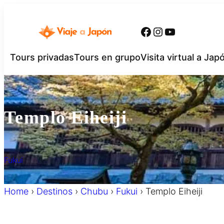
内
容
Facebook
Instagram
YouTube
を
ス
Tours privadas
Tours en grupo
Visita virtual a Jap
キ
ッ
プ
Templo Eiheiji
Fukui
Home
›
Destinos
›
Chubu
›
Fukui
›
Templo Eiheiji