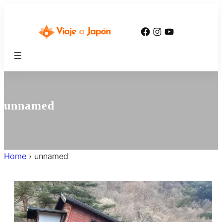
内
容
Facebook
Instagram
YouTube
を
ス
キ
ッ
プ
unnamed
Home
›
unnamed