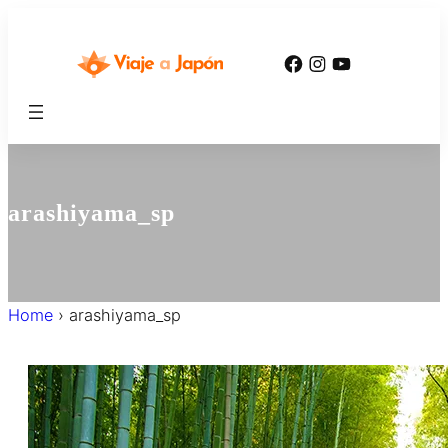
内
容
Facebook
Instagram
YouTube
を
ス
キ
ッ
プ
arashiyama_sp
Home
›
arashiyama_sp