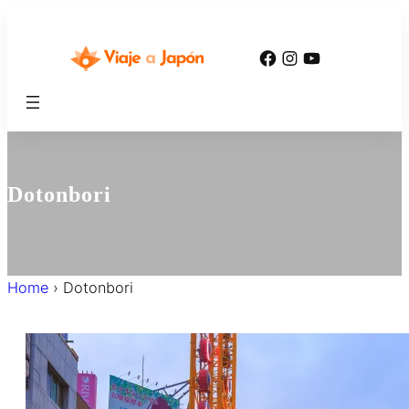
内
容
Facebook
Instagram
YouTube
を
ス
キ
ッ
プ
Dotonbori
Home
›
Dotonbori