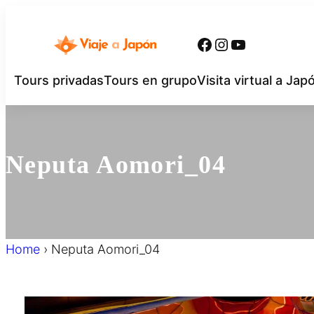
内
容
Facebook
Instagram
YouTube
を
ス
Tours privadas
Tours en grupo
Visita virtual a Jap
キ
ッ
プ
Neputa Aomori_04
Home
›
Neputa Aomori_04