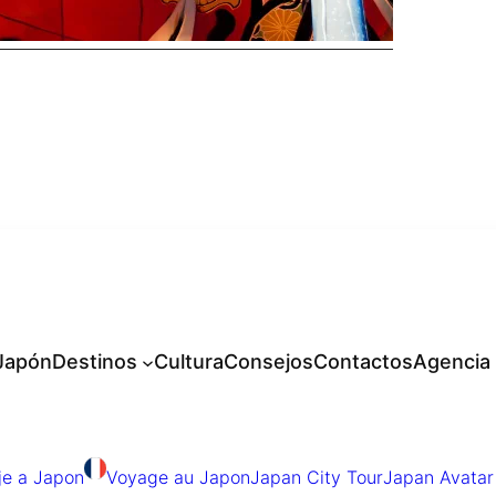
 Japón
Destinos
Cultura
Consejos
Contactos
Agencia
je a Japon
Voyage au Japon
Japan City Tour
Japan Avatar