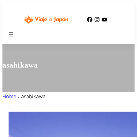
内
容
Facebook
Instagram
YouTube
を
ス
キ
ッ
プ
asahikawa
Home
›
asahikawa