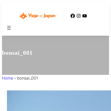
内
容
Facebook
Instagram
YouTube
を
ス
キ
ッ
プ
bonsai_001
Home
›
bonsai_001