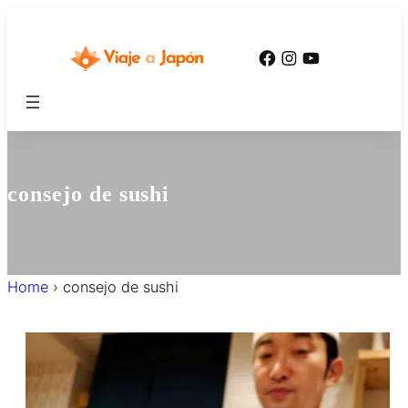
内
容
Facebook
Instagram
YouTube
を
ス
キ
ッ
プ
consejo de sushi
Home
›
consejo de sushi