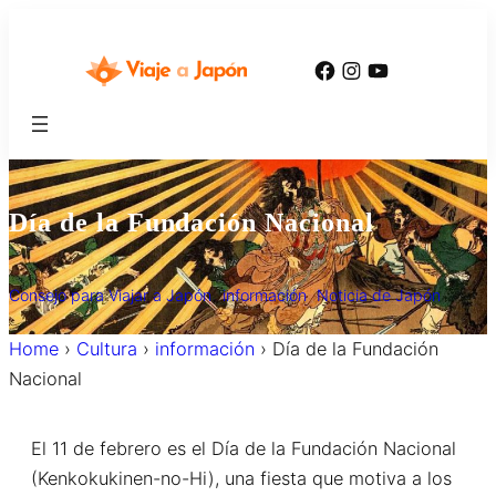
内
容
Facebook
Instagram
YouTube
を
ス
キ
ッ
プ
Día de la Fundación Nacional
Consejo para Viajar a Japón
información
Noticia de Japón
Home
›
Cultura
›
información
›
Día de la Fundación
Nacional
El 11 de febrero es el Día de la Fundación Nacional
(Kenkokukinen-no-Hi), una fiesta que motiva a los