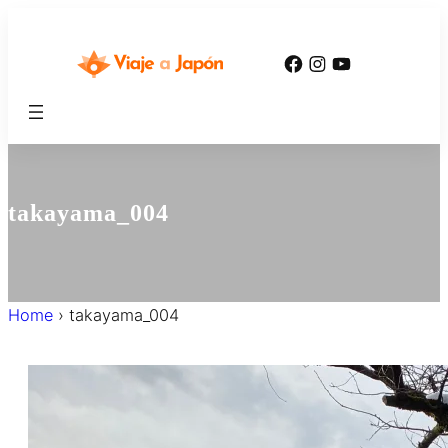
内
容
Facebook
Instagram
YouTube
を
ス
キ
ッ
プ
takayama_004
Home
›
takayama_004