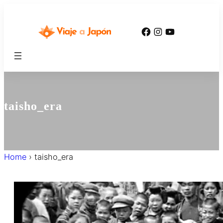
内
容
Facebook
Instagram
YouTube
を
ス
キ
ッ
プ
taisho_era
Home
›
taisho_era