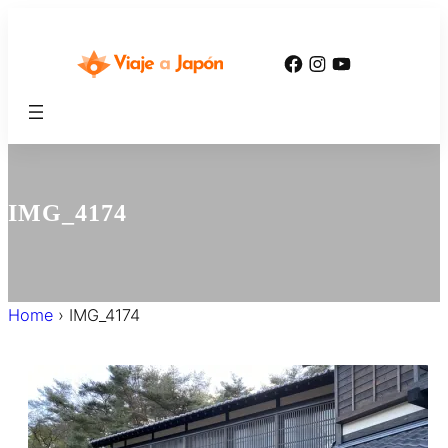
内
容
Facebook
Instagram
YouTube
を
ス
キ
ッ
プ
IMG_4174
Home
›
IMG_4174