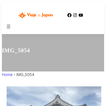
内
容
Facebook
Instagram
YouTube
を
ス
キ
ッ
プ
IMG_5054
Home
›
IMG_5054