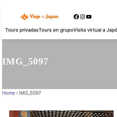
内
容
Facebook
Instagram
YouTube
を
ス
Tours privadas
Tours en grupo
Visita virtual a Jap
キ
ッ
プ
IMG_5097
Home
›
IMG_5097