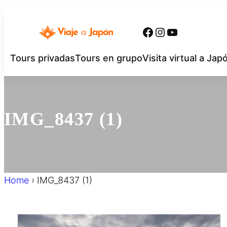
内
容
Facebook
Instagram
YouTube
を
ス
Tours privadas
Tours en grupo
Visita virtual a Jap
キ
ッ
プ
IMG_8437 (1)
Home
›
IMG_8437 (1)