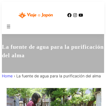
内
容
Facebook
Instagram
YouTube
を
ス
キ
ッ
プ
La fuente de agua para la purificación
del alma
Home
›
La fuente de agua para la purificación del alma