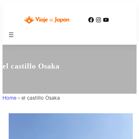
内
容
Facebook
Instagram
YouTube
を
ス
キ
ッ
プ
el castillo Osaka
Home
›
el castillo Osaka