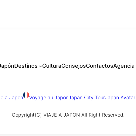
 Japón
Destinos
Cultura
Consejos
Contactos
Agencia
je a Japon
Voyage au Japon
Japan City Tour
Japan Avatar
Copyright(C) VIAJE A JAPON All Right Reserved.