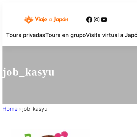
内
容
Facebook
Instagram
YouTube
を
ス
Tours privadas
Tours en grupo
Visita virtual a Jap
キ
ッ
プ
job_kasyu
Home
›
job_kasyu