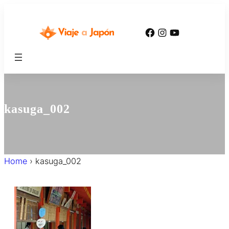
内
容
Facebook
Instagram
YouTube
を
ス
キ
ッ
プ
kasuga_002
Home
›
kasuga_002