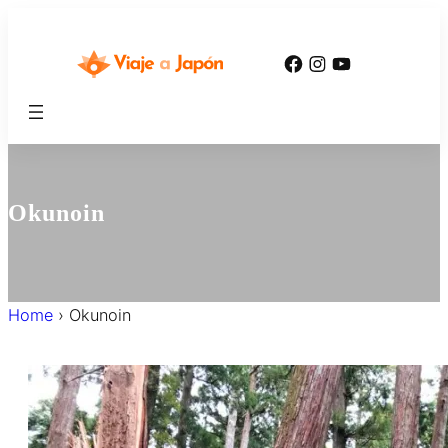
内
容
Facebook
Instagram
YouTube
を
ス
キ
ッ
プ
Okunoin
Home
›
Okunoin