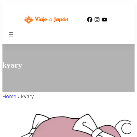
内
容
Facebook
Instagram
YouTube
を
ス
キ
ッ
プ
kyary
Home
›
kyary