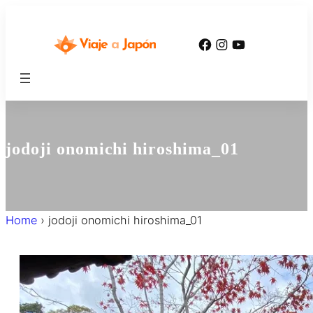
内
容
Facebook
Instagram
YouTube
を
ス
キ
ッ
プ
jodoji onomichi hiroshima_01
Home
›
jodoji onomichi hiroshima_01