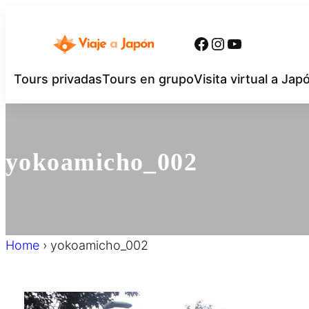
内
容
Facebook
Instagram
YouTube
を
ス
Tours privadas
Tours en grupo
Visita virtual a Jap
キ
ッ
プ
yokoamicho_002
Home
›
yokoamicho_002