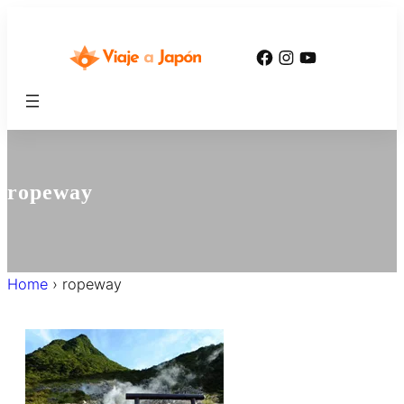
内
容
Facebook
Instagram
YouTube
を
ス
キ
ッ
プ
ropeway
Home
›
ropeway