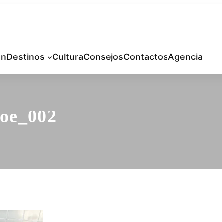
ón
Destinos
Cultura
Consejos
Contactos
Agencia
oe_002