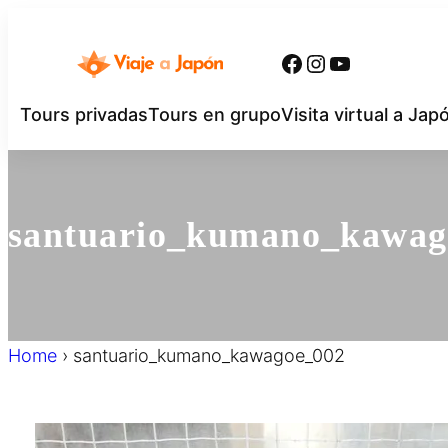
内
容
Facebook
Instagram
YouTube
を
ス
Tours privadas
Tours en grupo
Visita virtual a Jap
キ
ッ
プ
santuario_kumano_kawag
Home
›
santuario_kumano_kawagoe_002