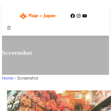
内
容
Facebook
Instagram
YouTube
を
ス
キ
ッ
プ
Screenshot
Home
›
Screenshot