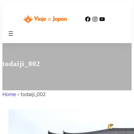
内
容
Facebook
Instagram
YouTube
を
ス
キ
ッ
プ
todaiji_002
Home
›
todaiji_002