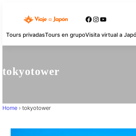
内
容
Facebook
Instagram
YouTube
を
ス
Tours privadas
Tours en grupo
Visita virtual a Jap
キ
ッ
プ
tokyotower
Home
›
tokyotower