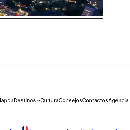
 Japón
Destinos
Cultura
Consejos
Contactos
Agencia