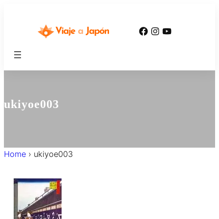
内
容
Facebook
Instagram
YouTube
を
ス
キ
ッ
プ
ukiyoe003
Home
›
ukiyoe003